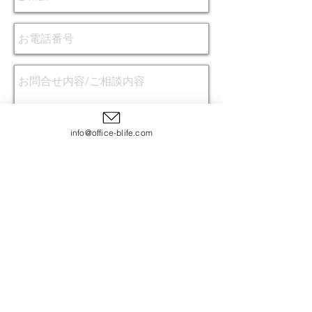
info@office-blife.com
送信
© 2019 Blife FP Office.