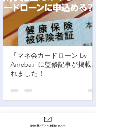
『マネ会カードローン by
Ameba』に監修記事が掲載さ
れました！
FP協会HPお役立ち
リンクはこちら
info@office-blife.com