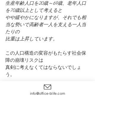
生産年齢人口を20歳～69歳、老年人口
を70歳以上として考えると
やや緩やかになりますが、それでも相
当な勢いで高齢者一人を支える一人当
たりの
比重は上昇しています。
この人口構造の変容がもたらす社会保
障の崩壊リスクは
真剣に考えなくてはならないでしょ
う。
社会保障というのは『現役世代が生み
info@office-blife.com
出した生産成果を高齢者に配分する
という色合いが強いものです
（世代間
扶養）
』
例えば年金ですが、実質的には賦課方
式を採用しております。
※賦課方式とは、年金給付を現役世代