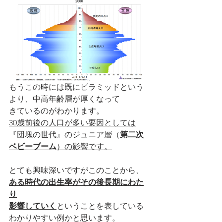
もうこの時には既にピラミッドという
より、中高年齢層が厚くなって
きているのがわかります。
30歳前後の人口が多い要因としては
『団塊の世代』のジュニア層（
第二次
ベビーブーム
）の影響です。
とても興味深いですがこのことから、
ある時代の出生率がその後長期にわた
り
影響していく
ということを表している
わかりやすい例かと思います。