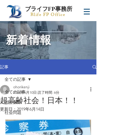
ブライフFP事務所
Blife FP Office
新着情報
記事
全ての記事
ohorikenji
全ての記事
2019年6月10日
読了時間: 6分
超高齢社会！日本！！
社会保障
更新日：
2019年6月14日
社会問題