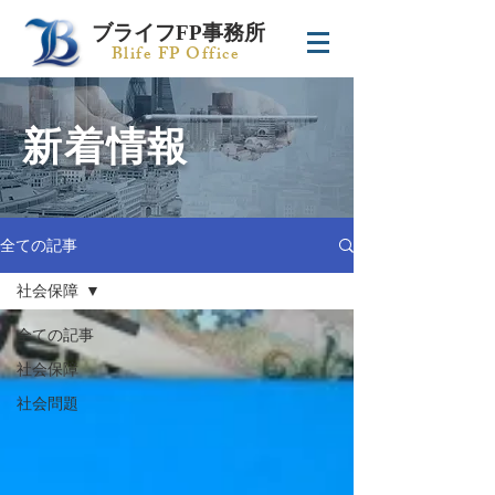
ブライフFP事務所
Blife FP Office
新着情報
全ての記事
社会保障
全ての記事
社会保障
社会問題