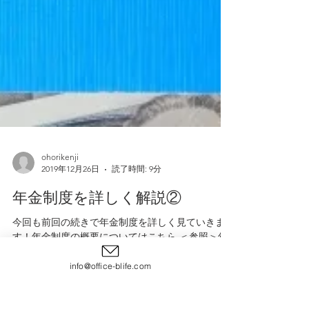
ohorikenji
2019年12月26日
読了時間: 9分
年金制度を詳しく解説②
今回も前回の続きで年金制度を詳しく見ていきま
info@office-blife.com
す！年金制度の概要についてはこちら ＜参照＞年
金・日本年金機構関係（厚生労働省） ＜参照＞い
っしょに検証！公的年金（厚生労働省） ＜参照＞